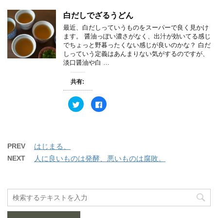
て
o
)
ィ
T
o
ン
w
k
白だしでざるうどん
ド
i
で
ウ
t
共
最近、白だしっていうものをスーパーで良く見かけ
で
t
有
開
e
す
ます。 醤油っぽい濃さがなく、出汁が効いてる感じ
き
r
る
でちょっと野暮ったくない感じが良いのかな？ 白だ
ま
で
に
す
共
は
しっていう定義はあんまりない気がするのですが、
)
有
ク
淡口醤油や白 …
(
リ
新
ッ
し
ク
共有:
い
し
ウ
て
ィ
く
ン
だ
ク
F
ド
さ
リ
a
ウ
い
ッ
c
で
(
ク
e
開
新
し
b
き
し
て
o
ま
い
T
o
す
ウ
w
k
PREV
はじまる、
)
ィ
i
で
ン
t
共
NEXT
人に良いものは発酵、悪いものは腐敗。
ド
t
有
ウ
e
す
で
r
る
開
で
に
き
共
は
ま
有
ク
す
(
リ
)
新
ッ
し
ク
い
し