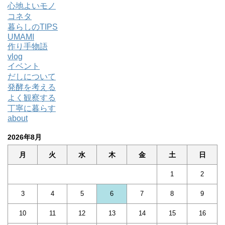
心地よいモノ
コネタ
暮らしのTIPS
UMAMI
作り手物語
vlog
イベント
だしについて
発酵を考える
よく観察する
丁寧に暮らす
about
2026年8月
月
火
水
木
金
土
日
1
2
3
4
5
6
7
8
9
10
11
12
13
14
15
16