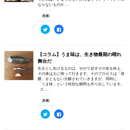
ま
有
ク
ならないものか …
す
(
リ
)
新
ッ
し
ク
共有:
い
し
ウ
て
ィ
く
ン
だ
ク
F
ド
さ
リ
a
ウ
い
ッ
c
で
(
ク
e
開
新
し
b
き
し
て
o
ま
い
T
o
す
ウ
w
k
【コラム】うま味は、生き物最期の晴れ
)
ィ
i
で
ン
t
共
舞台だ
ド
t
有
ウ
e
す
生きとし生けるものは、やがて必ずその命を終え、
で
r
る
開
その体は土に帰って行きます。そのプロセスは「発
で
に
き
共
は
酵」をともない分解されていきますが、同時に、
ま
有
ク
す
「うま味」という特別な瞬間も作り出しています。
(
リ
)
新
ッ
エ …
し
ク
い
し
ウ
て
共有:
ィ
く
ン
だ
ド
さ
ウ
い
ク
F
で
(
リ
a
開
新
ッ
c
き
し
ク
e
ま
い
し
b
す
ウ