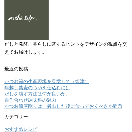
ウ
て
ィ
く
ン
だ
ド
さ
ウ
い
で
(
開
新
き
し
ま
い
す
ウ
)
ィ
ン
ド
だしと発酵、暮らしに関するヒントをデザインの視点を交
ウ
で
えてお届けします。
開
き
ま
す
)
最近の投稿
かつお節の生産現場を見学して（焼津）
年越し蕎麦のつゆを仕込むには
だしを濾す方法は何が良いか。
自作合わせ調味料の魅力
かつお節厚削りは、煮出した後に放っておくべきか問題
カテゴリー
おすすめレシピ