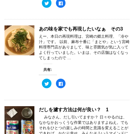
ク
F
リ
a
ッ
c
ク
e
し
b
て
o
T
o
w
k
あの味を家でも再現したいなぁ その3
i
で
t
共
えー、本日の再現料理は、宮崎の郷土料理、「冷や
t
有
e
す
汁」です。 以前、麻布十番に「まとや」という宮崎
r
る
料理専門店がありまして、味と雰囲気が気に入って
で
に
共
は
よく行っていました。いまは、その店舗はなくなっ
有
ク
てしまったので …
(
リ
新
ッ
し
ク
共有:
い
し
ウ
て
ィ
く
ン
だ
ク
F
ド
さ
リ
a
ウ
い
ッ
c
で
(
ク
e
開
新
し
b
き
し
て
o
ま
い
T
o
す
ウ
w
k
だしを濾す方法は何が良い？ 1
)
ィ
i
で
ン
t
共
みなさん、だし引いてますか？ 日々やるのは、
ド
t
有
ウ
e
す
なかなかおっくうな作業ではありますよねえ。でも
で
r
る
それをひとつの楽しみの時間と意識を変えることが
開
で
に
き
共
は
できれば、かなり幸せ。みんなそういうマインドに