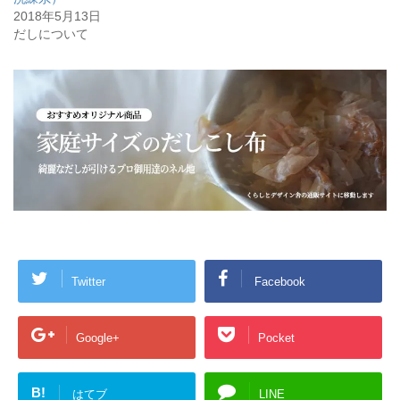
ン
だ
2018年5月13日
ド
さ
ウ
い
だしについて
で
(
開
新
き
し
ま
い
す
ウ
)
ィ
ン
ド
ウ
で
開
き
ま
す
)
Twitter
Facebook
Google+
Pocket
B!
はてブ
LINE