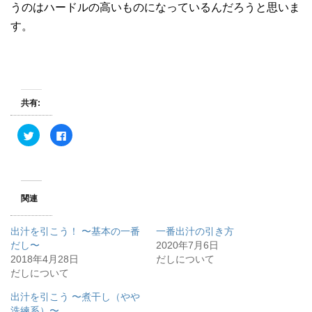
うのはハードルの高いものになっているんだろうと思いま
す。
共有:
ク
F
リ
a
ッ
c
ク
e
し
b
て
o
T
o
w
k
関連
i
で
t
共
t
有
e
す
出汁を引こう！ 〜基本の一番
一番出汁の引き方
r
る
で
に
だし〜
2020年7月6日
共
は
2018年4月28日
有
ク
だしについて
(
リ
だしについて
新
ッ
し
ク
い
し
出汁を引こう 〜煮干し（やや
ウ
て
ィ
く
洗練系）〜