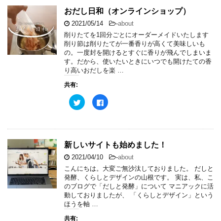
おだし日和（オンラインショップ）
2021/05/14
-
about
削りたてを1回分ごとにオーダーメイドいたします
削り節は削りたてが一番香りが高くて美味しいも
の。一度封を開けるとすぐに香りが飛んでしまいま
す。だから、使いたいときにいつでも開けたての香
り高いおだしを楽 …
共有:
ク
F
リ
a
ッ
c
ク
e
し
b
て
o
T
o
w
k
新しいサイトも始めました！
i
で
t
共
2021/04/10
-
about
t
有
e
す
こんにちは。大変ご無沙汰しておりました。 だしと
r
る
発酵、くらしとデザインの山根です。 実は、私、こ
で
に
共
は
のブログで「だしと発酵」について マニアックに活
有
ク
動しておりましたが、 「くらしとデザイン」という
(
リ
新
ッ
ほうを軸 …
し
ク
い
し
共有:
ウ
て