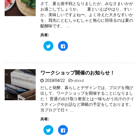
e
す
さて、夏も後半戦となりましたが、みなさまいかが
き
r
る
ま
お過ごしでしょうか。 夏といえばやはり、すい
で
に
す
共
は
か。美味しいですよね〜。よく冷えた大きなすいか
)
有
ク
を、我先にとむしゃむしゃと無心に頬張るのは夏の
(
リ
新
ッ
醍醐味です。 …
し
ク
い
し
共有:
ウ
て
ィ
く
ン
だ
ク
F
ド
さ
リ
a
ウ
い
ッ
c
で
(
ク
e
開
新
し
b
き
し
て
o
ま
い
T
o
す
ウ
w
k
ワークショップ開催のお知らせ！
)
ィ
i
で
ン
t
共
ド
2019/04/22
-
about
t
有
ウ
e
す
で
だしと発酵、暮らしとデザインでは、ブログを飛び
r
る
開
出して、ワークショップを開催することになりまし
で
に
き
共
は
ま
た！ 普通の出汁取り教室とは一味ちがう出汁のテイ
有
ク
す
スティングやお話など満載の予定をしております。
(
リ
)
新
ッ
当ブログで日々 …
し
ク
い
し
共有:
ウ
て
ィ
く
ン
だ
ク
F
ド
さ
リ
a
ウ
い
ッ
c
で
(