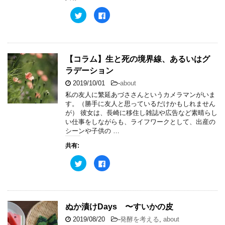
ィ
く
ン
だ
ク
F
ド
さ
リ
a
ウ
い
ッ
c
で
(
ク
e
開
新
し
b
き
し
て
o
ま
い
T
o
す
ウ
w
k
【コラム】生と死の境界線、あるいはグ
)
ィ
i
で
ン
t
共
ラデーション
ド
t
有
ウ
e
す
で
2019/10/01
-
about
r
る
開
で
に
私の友人に繁延あづささんというカメラマンがいま
き
共
は
ま
す。（勝手に友人と思っているだけかもしれません
有
ク
す
(
リ
が） 彼女は、長崎に移住し雑誌や広告など素晴らし
)
新
ッ
い仕事をしながらも、ライフワークとして、出産の
し
ク
い
し
シーンや子供の …
ウ
て
ィ
く
共有:
ン
だ
ド
さ
ウ
い
ク
F
で
(
リ
a
開
新
ッ
c
き
し
ク
e
ま
い
し
b
す
ウ
て
o
)
ィ
T
o
ン
w
k
ぬか漬けDays 〜すいかの皮
ド
i
で
ウ
t
共
で
2019/08/20
-
発酵を考える
,
about
t
有
開