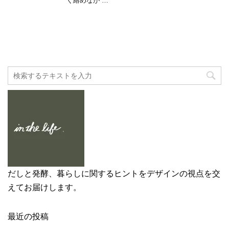
く絡めなが …
し
ク
い
し
ウ
て
ィ
く
ン
だ
ド
さ
ウ
い
で
(
開
新
き
し
ま
い
す
ウ
)
ィ
ン
ド
ウ
で
開
き
ま
す
)
だしと発酵、暮らしに関するヒントをデザインの視点を交
えてお届けします。
最近の投稿