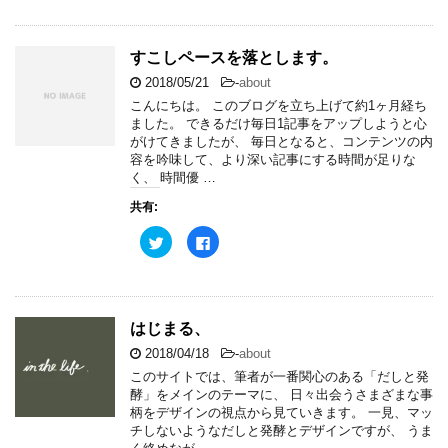
ク
e
開
新
し
b
き
し
て
o
ま
い
T
o
す
ウ
w
k
すこしペースを落とします。
)
ィ
i
で
ン
t
共
ド
2018/05/21
-
about
t
有
ウ
e
す
で
こんにちは。 このブログを立ち上げて約1ヶ月経ち
r
る
開
ました。 できるだけ毎日1記事をアップしようと心
で
に
き
共
は
ま
がけてきましたが、 毎日となると、コンテンツの内
有
ク
す
容を吟味して、より深い記事にする時間が足りな
(
リ
)
新
ッ
く、 時間優 …
し
ク
い
し
共有:
ウ
て
ィ
く
ン
だ
ク
F
ド
さ
リ
a
ウ
い
ッ
c
で
(
ク
e
開
新
し
b
き
し
て
o
ま
い
T
o
す
ウ
w
k
はじまる、
)
ィ
i
で
ン
t
共
ド
2018/04/18
-
about
t
有
ウ
e
す
で
このサイトでは、筆者が一番関心のある「だしと発
r
る
開
酵」をメインのテーマに、 日々出会うさまざまな事
で
に
き
共
は
ま
柄をデザインの視点から見ていきます。 一見、マッ
有
ク
す
チしないようなだしと発酵とデザインですが、 うま
(
リ
)
新
ッ