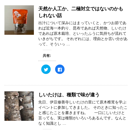
天然か人工か、二極対立ではないのかも
しれない話
出汁について深みにはまっていくと、かつお節であ
れば近海一本釣り、昆布であれば天然物、しいたけ
であれば原木栽培、といったふうに気持ちが流れて
いきがちです。 それぞれには、理由とか言い分があ
って、そういっ …
共有:
ク
F
リ
a
ッ
c
ク
e
し
b
て
o
T
o
w
k
しいたけは、種類で味が違う
i
で
t
共
先日、伊豆修善寺しいたけの里にて原木椎茸を学ぶ
t
有
e
す
イベントに参加してきました。 そのときに知ったこ
r
る
と感じたことを書きますね。 一口にしいたけと
で
に
共
は
言っても、実は種類がいろいろあるんです。なんと
有
ク
なく知識とし …
(
リ
新
ッ
し
ク