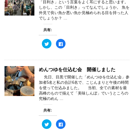
ウ
e
す
「目利き」という言葉をよく耳にすると思います。
で
r
る
しかし、この「目利き」ってなんでしょうか。 魚を
開
で
に
き
共
は
外見で良い魚か悪い魚か見極められる目を持った人
ま
有
ク
でしょうか？ …
す
(
リ
)
新
ッ
し
ク
共有:
い
し
ウ
て
ィ
く
ン
だ
ク
F
ド
さ
リ
a
ウ
い
ッ
c
で
(
ク
e
開
新
し
b
き
し
て
o
ま
い
T
o
す
ウ
w
k
めんつゆを仕込む会 開催しました
)
ィ
i
で
ン
t
共
先日、目黒で開催した「めんつゆを仕込む会」参
ド
t
有
ウ
e
す
加者5名と私の合計6名で、こじんまりと午後の時間
で
r
る
を使って仕込みました。 当初、全ての素材を最
開
で
に
き
共
は
高峰のもので揃えて「美味しんぼ」でいうところの
ま
有
ク
究極のめん …
す
(
リ
)
新
ッ
し
ク
共有:
い
し
ウ
て
ィ
く
ン
だ
ク
F
ド
さ
リ
a
ウ
い
ッ
c
で
(