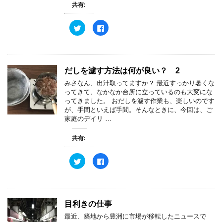
共有:
い
し
ウ
て
ィ
く
ン
だ
ク
F
ド
さ
リ
a
ウ
い
ッ
c
で
(
ク
e
開
新
し
b
き
し
て
o
ま
い
T
o
す
ウ
w
k
だしを濾す方法は何が良い？ 2
)
ィ
i
で
ン
t
共
みさなん、出汁取ってますか？ 最近すっかり暑くな
ド
t
有
ウ
e
す
ってきて、なかなか台所に立っているのも大変にな
で
r
る
ってきました。 おだしを濾す作業も、楽しいのです
開
で
に
き
共
は
が、手間といえば手間。そんなときに、今回は、ご
ま
有
ク
家庭のデイリ …
す
(
リ
)
新
ッ
し
ク
共有:
い
し
ウ
て
ィ
く
ン
だ
ク
F
ド
さ
リ
a
ウ
い
ッ
c
で
(
ク
e
開
新
し
b
き
し
て
o
ま
い
T
o
す
ウ
w
k
目利きの仕事
)
ィ
i
で
ン
t
共
最近、築地から豊洲に市場が移転したニュースで
ド
t
有