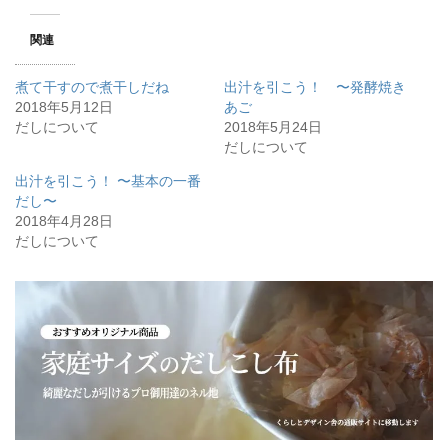
て
o
T
o
w
k
関連
i
で
t
共
t
有
e
す
煮て干すので煮干しだね
出汁を引こう！ 〜発酵焼き
r
る
で
に
2018年5月12日
あご
共
は
だしについて
有
ク
2018年5月24日
(
リ
だしについて
新
ッ
し
ク
い
し
出汁を引こう！ 〜基本の一番
ウ
て
ィ
く
だし〜
ン
だ
2018年4月28日
ド
さ
ウ
い
だしについて
で
(
開
新
き
し
ま
い
す
ウ
)
ィ
ン
ド
ウ
で
開
き
ま
す
)