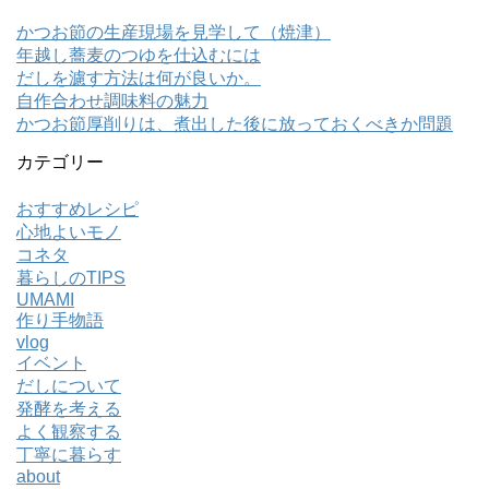
かつお節の生産現場を見学して（焼津）
年越し蕎麦のつゆを仕込むには
だしを濾す方法は何が良いか。
自作合わせ調味料の魅力
かつお節厚削りは、煮出した後に放っておくべきか問題
カテゴリー
おすすめレシピ
心地よいモノ
コネタ
暮らしのTIPS
UMAMI
作り手物語
vlog
イベント
だしについて
発酵を考える
よく観察する
丁寧に暮らす
about