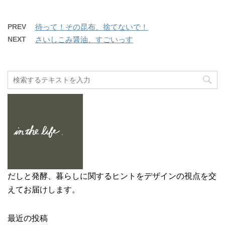
ク
e
開
新
し
b
き
し
て
o
ま
い
T
o
す
ウ
w
k
PREV
待って！その昆布、捨てないで！
)
ィ
i
で
ン
t
共
NEXT
さいしこみ醤油、すごいっす
ド
t
有
ウ
e
す
で
r
る
開
で
に
き
共
は
ま
有
ク
す
(
リ
)
新
ッ
し
ク
い
し
ウ
て
ィ
く
ン
だ
ド
さ
ウ
い
で
(
開
新
き
し
ま
い
す
ウ
)
ィ
ン
ド
だしと発酵、暮らしに関するヒントをデザインの視点を交
ウ
で
えてお届けします。
開
き
ま
す
)
最近の投稿