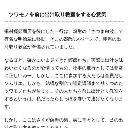
ツワモノを前に出汁取り教室をする心意気
揚村鰹節商店を後にした一行は、焼酎の「さつま白波」で
有名な明治蔵に移動。そこの2階のスペースで、即席の出
汁取り教室が準備されていました。
なるほど、確かにいま見てきた鰹節たち。実際に出汁を味
わいたくなるのが心情ってもの。物事の進行としては非常
に正しいねー。しかし、ここに参加する人たちは全員だし
ソムリエ。しかも、結構な割合で認定講師まで登りつめた
ツワモノたちが居ます。その人たちを前に出汁とり教室を
するというは、私だったらしっぽを巻いて逃げたくなりま
す。
しかし、ここはさすが薩摩の男。実に堂々として、己の出
汁の取り方を教えてくれました。