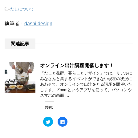
-
だしについて
執筆者：
dashi design
関連記事
オンライン出汁講座開催します！
「だしと発酵、暮らしとデザイン」では、リアルに
みなさんと集まるイベントができない現在の状況に
あわせて、オンラインで出汁をとる講座を開催いた
します。 Zoomというアプリを使って、パソコンや
スマホの画面 …
共有:
ク
F
リ
a
ッ
c
ク
e
し
b