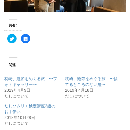
共有:
ク
F
リ
a
ッ
c
ク
e
し
b
て
o
T
o
w
k
関連
i
で
t
共
t
有
e
す
枕崎、鰹節をめぐる旅 〜フ
枕崎、鰹節をめぐる旅 〜捨
r
る
で
に
ォトギャラリー〜
てるところのない鰹〜
共
は
2019年4月9日
有
ク
2019年4月18日
(
リ
だしについて
だしについて
新
ッ
し
ク
い
し
だしソムリエ検定講座2級の
ウ
て
ィ
く
お手伝い
ン
だ
2018年10月28日
ド
さ
ウ
い
だしについて
で
(
開
新