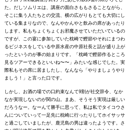
た。だしソムリエは、講座の面白さももさることながら、
そこに集う人たちとの交流、横の広がりもとても大切にし
ている集まりなので、なんやかんやと飲みの席があったり
します。私もちょくちょくお邪魔させていただいているの
ですが、この宴に参加していた枕崎で鰹節やそれにまつわ
るビジネスをしている中原水産の中原社長と話が盛り上が
ったというのが事の始まりです。「枕崎で鰹節作るところ
見るツアーできるといいね〜〜」みたいな感じでした。実
際私もその席に居ましたし、なんなら「やりましょうやり
ましう！」と言った口です。
しかし、お酒の場での口約束なんて9割が社交辞令、なか
なか実現しないのが関の山。まあ、そうそう実現は厳しい
だろうなー。なーんて勝手に思って、私は私でタイコウさ
んについていって一足先に枕崎に行ったりしてホイサッサ
と過ごしていましたが、鹿児島の男は違ったようです。さ