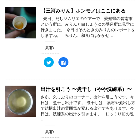
て
o
T
o
w
k
【三河みりん】ホンモノはここにある
i
で
t
共
先日、だしソムリエのツアーで、愛知県の碧南市
t
有
e
す
という所に、みりんと白しょうゆの醸造所に見学に
r
る
行きました。 今日はそのときのみりんのレポートを
で
に
共
は
しますね。 みりん、和食にはかかせ …
有
ク
(
リ
新
ッ
共有:
し
ク
い
し
ウ
て
ク
F
ィ
く
リ
a
ン
だ
ッ
c
ド
さ
ク
e
ウ
い
し
b
で
(
て
o
開
新
T
o
き
し
w
k
ま
い
出汁を引こう 〜煮干し（やや洗練系）〜
i
で
す
ウ
t
共
)
ィ
さあ、久しぶりのコーナー。出汁を引こうです。今
t
有
ン
e
す
日は、煮干し出汁です。 煮干しは、素材や煮出し方
ド
r
る
ウ
で結構出汁の雰囲気が変わる出汁でもあります。今
で
に
で
共
は
日は、洗練系の出汁を引きます。 じっくり前の晩
開
有
ク
き
…
(
リ
ま
新
ッ
す
し
ク
)
共有:
い
し
ウ
て
ィ
く