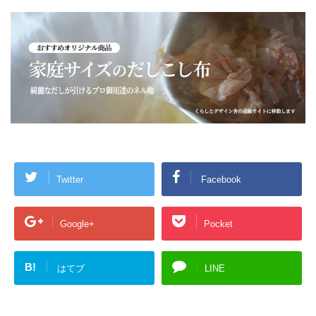
き
し
ま
い
す
ウ
)
ィ
ン
ド
ウ
で
開
き
ま
す
)
Twitter
Facebook
Google+
Pocket
B!
はてブ
LINE