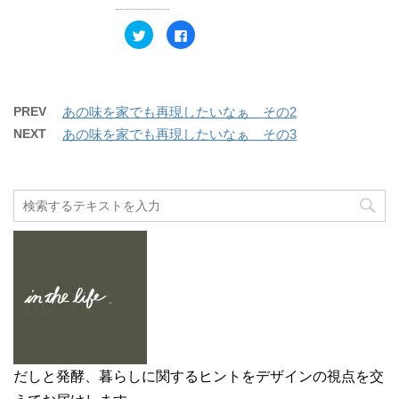
ウ
て
ィ
く
ン
だ
ク
F
ド
さ
リ
a
ウ
い
ッ
c
で
(
ク
e
開
新
し
b
き
し
て
o
ま
い
T
o
す
ウ
w
k
PREV
あの味を家でも再現したいなぁ その2
)
ィ
i
で
ン
t
共
NEXT
あの味を家でも再現したいなぁ その3
ド
t
有
ウ
e
す
で
r
る
開
で
に
き
共
は
ま
有
ク
す
(
リ
)
新
ッ
し
ク
い
し
ウ
て
ィ
く
ン
だ
ド
さ
ウ
い
で
(
開
新
き
し
ま
い
す
ウ
)
ィ
ン
ド
だしと発酵、暮らしに関するヒントをデザインの視点を交
ウ
で