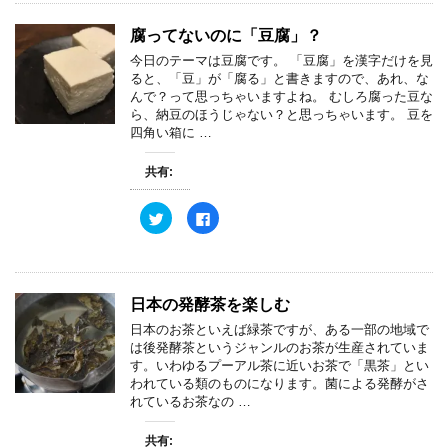
き
し
て
o
ま
い
T
o
す
ウ
w
k
腐ってないのに「豆腐」？
)
ィ
i
で
ン
t
共
今日のテーマは豆腐です。 「豆腐」を漢字だけを見
ド
t
有
ウ
e
す
ると、「豆」が「腐る」と書きますので、あれ、な
で
r
る
んで？って思っちゃいますよね。 むしろ腐った豆な
開
で
に
き
共
は
ら、納豆のほうじゃない？と思っちゃいます。 豆を
ま
有
ク
四角い箱に …
す
(
リ
)
新
ッ
し
ク
共有:
い
し
ウ
て
ィ
く
ン
だ
ク
F
ド
さ
リ
a
ウ
い
ッ
c
で
(
ク
e
開
新
し
b
き
し
て
o
ま
い
T
o
す
ウ
w
k
日本の発酵茶を楽しむ
)
ィ
i
で
ン
t
共
日本のお茶といえば緑茶ですが、ある一部の地域で
ド
t
有
ウ
e
す
は後発酵茶というジャンルのお茶が生産されていま
で
r
る
す。いわゆるプーアル茶に近いお茶で「黒茶」とい
開
で
に
き
共
は
われている類のものになります。菌による発酵がさ
ま
有
ク
れているお茶なの …
す
(
リ
)
新
ッ
し
ク
共有:
い
し