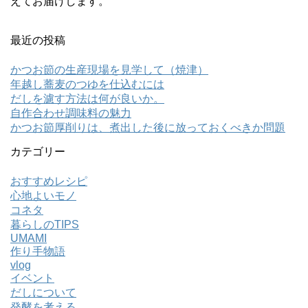
えてお届けします。
開
き
ま
す
)
最近の投稿
かつお節の生産現場を見学して（焼津）
年越し蕎麦のつゆを仕込むには
だしを濾す方法は何が良いか。
自作合わせ調味料の魅力
かつお節厚削りは、煮出した後に放っておくべきか問題
カテゴリー
おすすめレシピ
心地よいモノ
コネタ
暮らしのTIPS
UMAMI
作り手物語
vlog
イベント
だしについて
発酵を考える