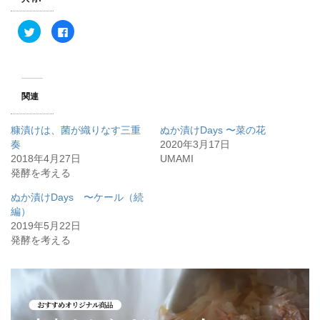
ク
F
リ
a
ッ
c
ク
e
し
b
て
o
T
o
w
k
関連
i
で
t
共
t
有
e
す
糠漬けは、菌が織りなす三重
ぬか漬けDays 〜菜の花
r
る
で
に
奏
2020年3月17日
共
は
2018年4月27日
有
ク
UMAMI
(
リ
発酵を考える
新
ッ
し
ク
い
し
ぬか漬けDays 〜ケール（続
ウ
て
ィ
く
編）
ン
だ
2019年5月22日
ド
さ
ウ
い
発酵を考える
で
(
開
新
き
し
ま
い
す
ウ
)
ィ
ン
ド
ウ