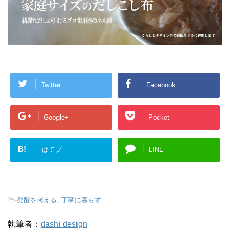
で
開
き
ま
す
)
Twitter
Facebook
Google+
Pocket
B!
はてブ
LINE
-
発酵を考える
,
丁寧に暮らす
執筆者：
dashi design