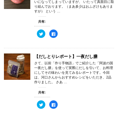
いになってしまっていますが、 いたって真面目に取
で
に
共
は
り組んでおります。（まあ多少はおふざけもありま
有
ク
すが） という …
(
リ
新
ッ
し
ク
共有:
い
し
ウ
て
ィ
く
ン
だ
ク
F
ド
さ
リ
a
ウ
い
ッ
c
で
(
ク
e
開
新
し
b
き
し
て
o
ま
い
T
o
す
ウ
w
k
【だしとりレポート】一夜だし膳
)
ィ
i
で
ン
t
共
さて、以前「作り手物語」でご紹介した「阿波の国
ド
t
有
ウ
e
す
一夜だし膳」を使って実際にだしを引いて、お料理
で
r
る
にしてその味わいを見てみるレポートです。今回
開
で
に
き
共
は
は、河口さんからおすすめレシピをいただき、2品
ま
有
ク
作りました。 さあ …
す
(
リ
)
新
ッ
し
ク
共有:
い
し
ウ
て
ィ
く
ン
だ
ク
F
ド
さ
リ
a
ウ
い
ッ
c
で
(
ク
e
開
新
し
b