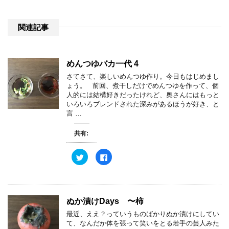
関連記事
めんつゆバカ一代 4
さてさて、楽しいめんつゆ作り。今日もはじめまし
ょう。 前回、煮干しだけでめんつゆを作って、個
人的には結構好きだったけれど、奥さんにはもっと
いろいろブレンドされた深みがあるほうが好き、と
言 …
共有:
ク
F
リ
a
ッ
c
ク
e
し
b
て
o
T
o
w
k
ぬか漬けDays 〜柿
i
で
t
共
最近、ええ？っていうものばかりぬか漬けにしてい
t
有
e
す
て、なんだか体を張って笑いをとる若手の芸人みた
r
る