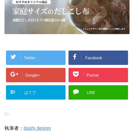
Twitter
Facebook
Google+
Pocket
B!
はてブ
LINE
-
執筆者：
dashi design