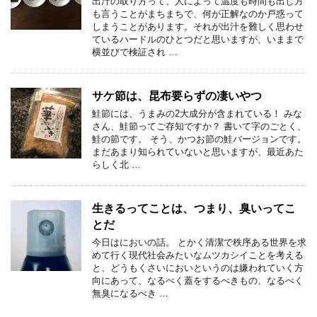
出汁の取り方って、人によって温度も時間も出し方
も言うことがまちまちで、何が正解なのか戸惑って
しまうことがあります。それが出汁を難しく思わせ
ているハードルのひとつだと思いますが、いままで
横並びで検証され …
サケ節は、昆布要らずの凄いやつ
鮭節には、うまみの2大成分が含まれている！ みな
さん、鮭節ってご存知ですか？ 書いて字のごとく、
鮭の節です。 そう、かつお節の鮭バージョンです。
まだあまり知られていないと思いますが、最近あた
らしく北 …
生きるってことは、つまり、臭いってこ
とだ
今日はにおいの話。 とかく清潔で秩序ある世界を求
めて行く現代社会みたいなムツカシイことを考える
と、どうもくさいにおいというのは嫌われていく方
向にあって、なるべく蓋をするべきもの、なるべく
無臭になるべき …