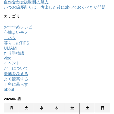
自作合わせ調味料の魅力
かつお節厚削りは、煮出した後に放っておくべきか問題
カテゴリー
おすすめレシピ
心地よいモノ
コネタ
暮らしのTIPS
UMAMI
作り手物語
vlog
イベント
だしについて
発酵を考える
よく観察する
丁寧に暮らす
about
2026年8月
月
火
水
木
金
土
日