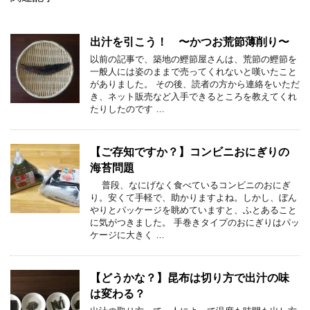
出汁を引こう！ 〜かつお荒節薄削り〜
以前の記事で、築地の鰹節屋さんは、荒節の鰹節を
一般人には姿のままで売ってくれないと嘆いたこと
がありました。 その後、読者の方から連絡をいただ
き、ネット販売など入手できるところを教えてくれ
たりしたのです …
【ご存知ですか？】コンビニおにぎりの
海苔問題
普段、なにげなく食べているコンビニのおにぎ
り。安くて手軽で、助かりますよね。しかし、ぼん
やりとパッケージを眺めていますと、ふとあること
に気がつきました。 手巻きタイプのおにぎりはパッ
ケージに大きく …
【どうかな？】昆布は切り方で出汁の味
は変わる？