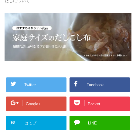
だしについて
で
(
開
新
き
し
ま
い
す
ウ
)
ィ
ン
ド
ウ
で
開
き
ま
す
)
Twitter
Facebook
Google+
Pocket
B!
はてブ
LINE