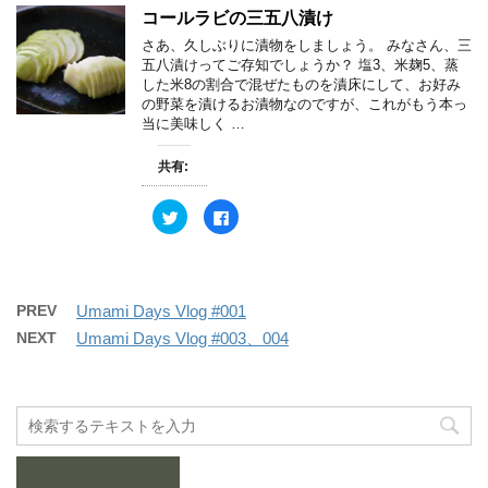
ン
w
k
コールラビの三五八漬け
ド
i
で
ウ
t
共
さあ、久しぶりに漬物をしましょう。 みなさん、三
で
t
有
開
e
す
五八漬けってご存知でしょうか？ 塩3、米麹5、蒸
き
r
る
した米8の割合で混ぜたものを漬床にして、お好み
ま
で
に
す
共
は
の野菜を漬けるお漬物なのですが、これがもう本っ
)
有
ク
当に美味しく …
(
リ
新
ッ
し
ク
共有:
い
し
ウ
て
ィ
く
ン
だ
ク
F
ド
さ
リ
a
ウ
い
ッ
c
で
(
ク
e
開
新
し
b
き
し
て
o
ま
い
T
o
す
ウ
w
k
PREV
Umami Days Vlog #001
)
ィ
i
で
ン
t
共
NEXT
Umami Days Vlog #003、004
ド
t
有
ウ
e
す
で
r
る
開
で
に
き
共
は
ま
有
ク
す
(
リ
)
新
ッ
し
ク
い
し
ウ
て