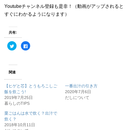
Youtubeチャンネル登録も是非！（動画がアップされると
すぐにわかるようになります）
共有:
ク
F
リ
a
ッ
c
ク
e
し
b
て
o
T
o
w
k
関連
i
で
t
共
t
有
e
す
【ヒゲと芯】とうもろこしご
一番出汁の引き方
r
る
で
に
飯を炊こう!
2020年7月6日
共
は
2019年7月25日
有
ク
だしについて
(
リ
暮らしのTIPS
新
ッ
し
ク
い
し
栗ごはんは水で炊く？出汁で
ウ
て
ィ
く
炊く？
ン
だ
2018年10月11日
ド
さ
ウ
い