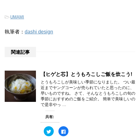
-
UMAMI
執筆者：
dashi design
関連記事
【ヒゲと芯】とうもろこしご飯を炊こう!
とうもろこしが美味しい季節になりました。 つい最
近までヤングコーンが売られていたと思ったのに、
早いものですね。 さて、そんなとうもろこしの旬の
季節におすすめのご飯をご紹介。 簡単で美味しいの
で是非やっ …
共有:
ク
F
リ
a
ッ
c