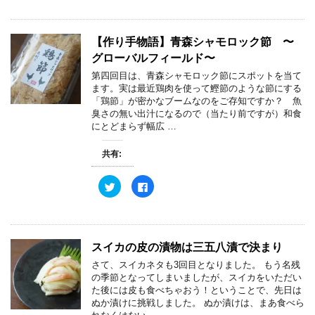
ク
e
し
b
て
o
T
o
w
k
【作り手物語】青森シャモロック節 〜
i
で
t
共
グローバルフィールド〜
t
有
e
す
第四回目は、青森シャモロック節にスポットを当て
r
る
ます。実は最近鶏肉を使って鰹節のような節にする
で
に
共
は
「鶏節」が密かなブームなのをご存知ですか？ 魚
有
ク
臭さの無い出汁になるので（当たり前ですが）和食
(
リ
新
ッ
にとどまらず幅広 …
し
ク
い
し
ウ
て
共有:
ィ
く
ン
だ
ド
さ
ウ
い
ク
F
で
(
リ
a
開
新
ッ
c
き
し
ク
e
ま
い
し
b
す
ウ
て
o
)
ィ
T
o
ン
w
k
スイカの皮の漬物は三五八漬で決まり
ド
i
で
ウ
t
共
さて、スイカネタも3回目となりました。 もう名残
で
t
有
開
e
す
の季節となってしまいましたが、スイカをいただい
き
r
る
た後には皮も食べちゃおう！ということで、先日は
ま
で
に
す
共
は
ぬか漬けに挑戦しました。 ぬか漬けは、まあ食べら
)
有
ク