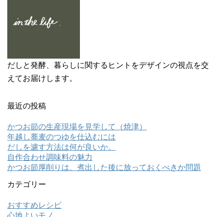
ィ
く
ン
だ
ド
さ
ウ
い
で
(
開
新
き
し
ま
い
す
ウ
)
ィ
ン
ド
だしと発酵、暮らしに関するヒントをデザインの視点を交
ウ
で
えてお届けします。
開
き
ま
す
)
最近の投稿
かつお節の生産現場を見学して（焼津）
年越し蕎麦のつゆを仕込むには
だしを濾す方法は何が良いか。
自作合わせ調味料の魅力
かつお節厚削りは、煮出した後に放っておくべきか問題
カテゴリー
おすすめレシピ
心地よいモノ