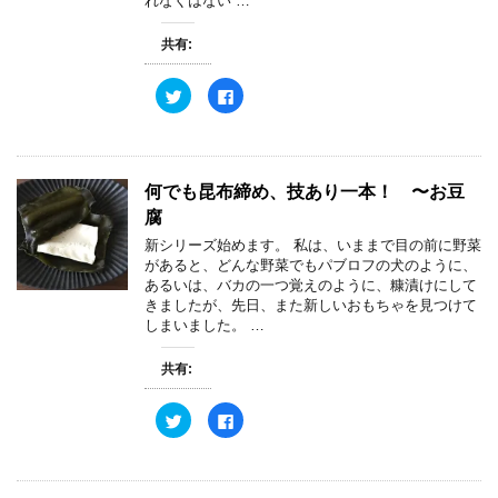
れなくはない …
(
リ
新
ッ
し
ク
共有:
い
し
ウ
て
ィ
く
ン
だ
ク
F
ド
さ
リ
a
ウ
い
ッ
c
で
(
ク
e
開
新
し
b
き
し
て
o
ま
い
T
o
す
ウ
w
k
何でも昆布締め、技あり一本！ 〜お豆
)
ィ
i
で
ン
t
共
腐
ド
t
有
ウ
e
す
新シリーズ始めます。 私は、いままで目の前に野菜
で
r
る
開
があると、どんな野菜でもパブロフの犬のように、
で
に
き
共
は
あるいは、バカの一つ覚えのように、糠漬けにして
ま
有
ク
す
きましたが、先日、また新しいおもちゃを見つけて
(
リ
)
新
ッ
しまいました。 …
し
ク
い
し
ウ
て
共有:
ィ
く
ン
だ
ド
さ
ウ
い
ク
F
で
(
リ
a
開
新
ッ
c
き
し
ク
e
ま
い
し
b
す
ウ
て
o
)
ィ
T
o