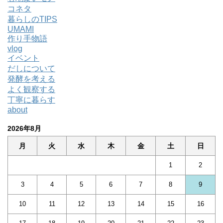
コネタ
暮らしのTIPS
UMAMI
作り手物語
vlog
イベント
だしについて
発酵を考える
よく観察する
丁寧に暮らす
about
2026年8月
月
火
水
木
金
土
日
1
2
3
4
5
6
7
8
9
10
11
12
13
14
15
16