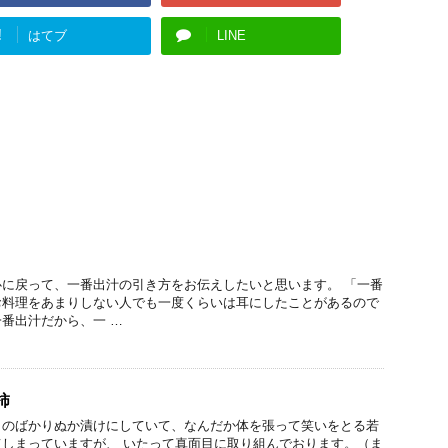
!
はてブ
LINE
に戻って、一番出汁の引き方をお伝えしたいと思います。 「一番
お料理をあまりしない人でも一度くらいは耳にしたことがあるので
番出汁だから、一 …
柿
ものばかりぬか漬けにしていて、なんだか体を張って笑いをとる若
しまっていますが、 いたって真面目に取り組んでおります。（ま