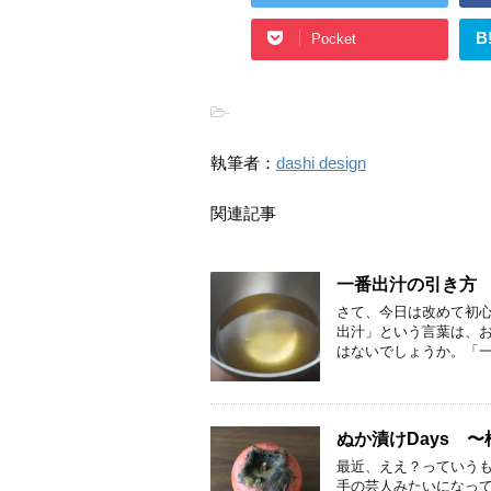
B
Pocket
-
執筆者：
dashi design
関連記事
一番出汁の引き方
さて、今日は改めて初心
出汁」という言葉は、
はないでしょうか。「一
ぬか漬けDays 〜
最近、ええ？っていう
手の芸人みたいになって