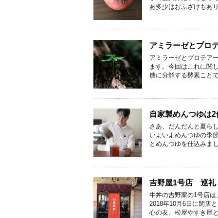
あ多少はおふざけもあり
アミラーゼとプロ
アミラーゼとプロテア
ます。今回はこれに関し
糖に分解する酵素ことで
自家製めんつゆは2
さあ、だんだんと夏ら
いよいよめんつゆの季節
とめんつゆを仕込みまし
吉野屋1号店 巡礼
牛丼の吉野家の1号店は
2018年10月6日に
心の友。松屋やすき屋と