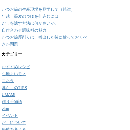
かつお節の生産現場を見学して（焼津）
年越し蕎麦のつゆを仕込むには
だしを濾す方法は何が良いか。
自作合わせ調味料の魅力
かつお節厚削りは、煮出した後に放っておくべ
きか問題
カテゴリー
おすすめレシピ
心地よいモノ
コネタ
暮らしのTIPS
UMAMI
作り手物語
vlog
イベント
だしについて
発酵を考える