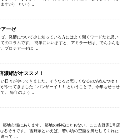
ますが） という …
テアーゼ
ーゼ。発酵について少し知っている方にはよく聞くワードだと思い
てのコラムです。 簡単にいいますと、アミラーゼは、でんぷんを
、プロテアーゼは …
倍濃縮がオススメ！
しい日々がやってきました。そうなると恋しくなるのがめんつゆ！
がやってきました！バンザーイ！！ ということで、今年もせっせ
て、 毎年のよう …
、築地市場にあります。 築地の移転にともない、ここ吉野家1号店
閉店となるそうです。 吉野家といえば、若い頃の空腹を満たしてくれた
違って …