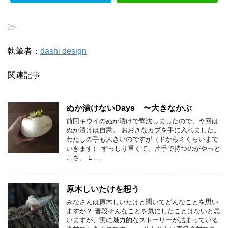
-
執筆者：
dashi design
関連記事
ぬか漬けないDays 〜大きなかぶ
前回キウイのぬか漬けで撃沈しましたので、今回は
ぬか漬けは自粛。 おおきなカブを手に入れました。
わたしの手も大きいのですが（ドからミくらいまで
いきます） ずっしり重くて、片手で持つのがやっと
こさ。 L …
原木しいたけを想う
みなさんは原木しいたけと聞いてどんなことを思い
ますか？ 普段そんなことを気にしたことはないと思
いますが、実に魅力的なストーリーが詰まっている