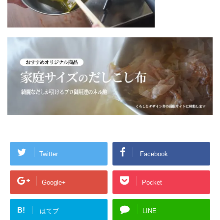
Twitter
Facebook
Google+
Pocket
B!
はてブ
LINE