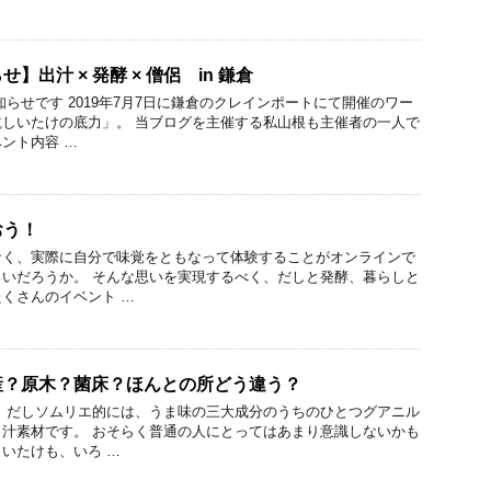
】出汁 × 発酵 × 僧侶 in 鎌倉
せです 2019年7月7日に鎌倉のクレインポートにて開催のワー
しいたけの底力」。 当ブログを主催する私山根も主催者の一人で
ント内容 …
おう！
なく、実際に自分で味覚をともなって体験することがオンラインで
いだろうか。 そんな思いを実現するべく、だしと発酵、暮らしと
くさんのイベント …
産？原木？菌床？ほんとの所どう違う？
だしソムリエ的には、うま味の三大成分のうちのひとつグアニル
汁素材です。 おそらく普通の人にとってはあまり意識しないかも
いたけも、いろ …