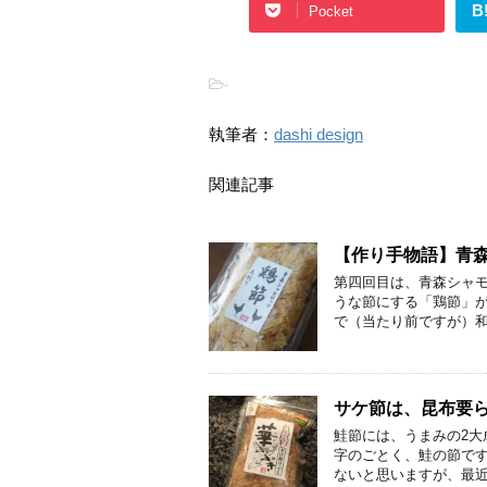
B
Pocket
-
執筆者：
dashi design
関連記事
【作り手物語】青
第四回目は、青森シャ
うな節にする「鶏節」
で（当たり前ですが）和
サケ節は、昆布要
鮭節には、うまみの2大
字のごとく、鮭の節です
ないと思いますが、最近