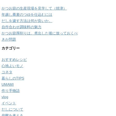
かつお節の生産現場を見学して（焼津）
年越し蕎麦のつゆを仕込むには
だしを濾す方法は何が良いか。
自作合わせ調味料の魅力
かつお節厚削りは、煮出した後に放っておくべ
きか問題
カテゴリー
おすすめレシピ
心地よいモノ
コネタ
暮らしのTIPS
UMAMI
作り手物語
vlog
イベント
だしについて
発酵を考える