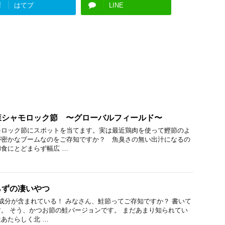
!
はてブ
LINE
森シャモロック節 〜グローバルフィールド〜
モロック節にスポットを当てます。実は最近鶏肉を使って鰹節のよ
が密かなブームなのをご存知ですか？ 魚臭さの無い出汁になるの
食にとどまらず幅広 …
らずの凄いやつ
成分が含まれている！ みなさん、鮭節ってご存知ですか？ 書いて
。 そう、かつお節の鮭バージョンです。 まだあまり知られてい
あたらしく北 …