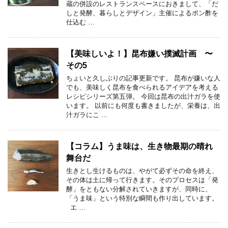
蔵の併設のレストランスペースにおきまして、「だ
しと発酵、暮らしとデザイン」主催によるポン酢を
仕込む …
【美味しいよ！】昆布嫌い撲滅計画 〜
その5
ちょいと久しぶりの記事更新です。 昆布が嫌いな人
でも、美味しく昆布を食べられるアイデアを考える
レシピシリーズ第五弾。 今回は昆布の出汁ガラを使
います。 以前にも何度も書きましたが、栄養は、出
汁ガラにこ …
【コラム】うま味は、生き物最期の晴れ
舞台だ
生きとし生けるものは、やがて必ずその命を終え、
その体は土に帰って行きます。そのプロセスは「発
酵」をともない分解されていきますが、同時に、
「うま味」という特別な瞬間も作り出しています。
エ …