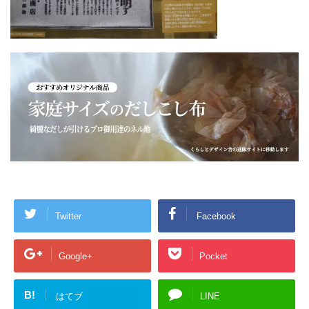
Twitter
Facebook
Google+
Pocket
B!
はてブ
LINE