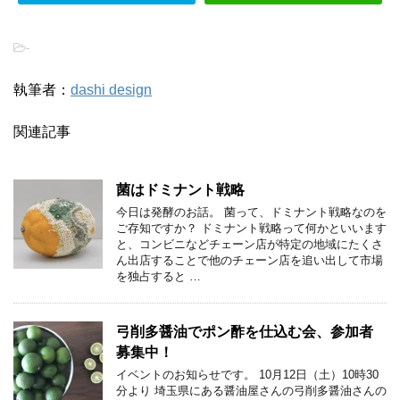
-
執筆者：
dashi design
関連記事
菌はドミナント戦略
今日は発酵のお話。 菌って、ドミナント戦略なのを
ご存知ですか？ ドミナント戦略って何かといいます
と、コンビニなどチェーン店が特定の地域にたくさ
ん出店することで他のチェーン店を追い出して市場
を独占すると …
弓削多醤油でポン酢を仕込む会、参加者
募集中！
イベントのお知らせです。 10月12日（土）10時30
分より 埼玉県にある醤油屋さんの弓削多醤油さんの