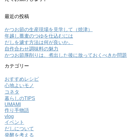
最近の投稿
かつお節の生産現場を見学して（焼津）
年越し蕎麦のつゆを仕込むには
だしを濾す方法は何が良いか。
自作合わせ調味料の魅力
かつお節厚削りは、煮出した後に放っておくべきか問題
カテゴリー
おすすめレシピ
心地よいモノ
コネタ
暮らしのTIPS
UMAMI
作り手物語
vlog
イベント
だしについて
発酵を考える