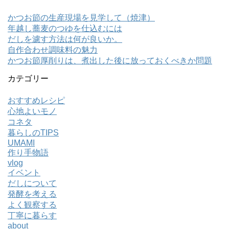
かつお節の生産現場を見学して（焼津）
年越し蕎麦のつゆを仕込むには
だしを濾す方法は何が良いか。
自作合わせ調味料の魅力
かつお節厚削りは、煮出した後に放っておくべきか問題
カテゴリー
おすすめレシピ
心地よいモノ
コネタ
暮らしのTIPS
UMAMI
作り手物語
vlog
イベント
だしについて
発酵を考える
よく観察する
丁寧に暮らす
about