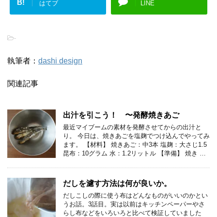
B!
はてブ
LINE
-
執筆者：
dashi design
関連記事
出汁を引こう！ 〜発酵焼きあご
最近マイブームの素材を発酵させてからの出汁と
り。 今日は、焼きあごを塩麹でつけ込んでやってみ
ます。 【材料】 焼きあご：中3本 塩麹：大さじ1.5
昆布：10グラム 水：1.2リットル 【準備】 焼き …
だしを濾す方法は何が良いか。
だしこしの際に使う布はどんなものがいいのかとい
うお話。3話目。実は以前はキッチンペーパーやさ
らし布などをいろいろと比べて検証していました