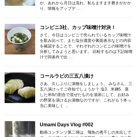
が、あれから月日は流れ、私もますます磨きがかか
り、情報をアップデ …
コンビニ3社、カップ味噌汁対決！
さて、今日はコンビニで売られているカップ味噌汁
を飲み比べて、また塩分濃度や裏面表示などの内容
を確認することで、それぞれのコンビニの味噌汁を
分析してみようと思います。 比較するのは下記味噌
汁で同条件で比 …
コールラビの三五八漬け
さあ、久しぶりに漬物をしましょう。 みなさん、三
五八漬けってご存知でしょうか？ 塩3、米麹5、蒸
した米8の割合で混ぜたものを漬床にして、お好み
の野菜を漬けるお漬物なのですが、これがもう本っ
当に美味しく …
Umami Days Vlog #002
動画コンテンツ第二弾は、飛魚の煮干しの水出しで