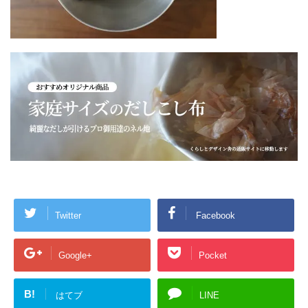
Twitter
Facebook
Google+
Pocket
B!
はてブ
LINE