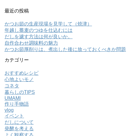
最近の投稿
かつお節の生産現場を見学して（焼津）
年越し蕎麦のつゆを仕込むには
だしを濾す方法は何が良いか。
自作合わせ調味料の魅力
かつお節厚削りは、煮出した後に放っておくべきか問題
カテゴリー
おすすめレシピ
心地よいモノ
コネタ
暮らしのTIPS
UMAMI
作り手物語
vlog
イベント
だしについて
発酵を考える
よく観察する