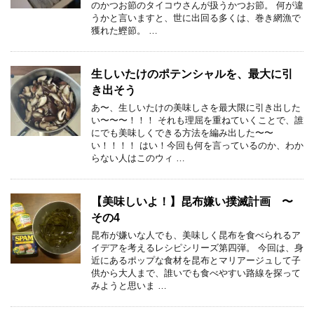
のかつお節のタイコウさんが扱うかつお節。 何が違
うかと言いますと、世に出回る多くは、巻き網漁で
獲れた鰹節。 …
生しいたけのポテンシャルを、最大に引
き出そう
あ〜、生しいたけの美味しさを最大限に引き出した
い〜〜〜！！！ それも理屈を重ねていくことで、誰
にでも美味しくできる方法を編み出した〜〜
い！！！！ はい！今回も何を言っているのか、わか
らない人はこのウィ …
【美味しいよ！】昆布嫌い撲滅計画 〜
その4
昆布が嫌いな人でも、美味しく昆布を食べられるア
イデアを考えるレシピシリーズ第四弾。 今回は、身
近にあるポップな食材を昆布とマリアージュして子
供から大人まで、誰いでも食べやすい路線を探って
みようと思いま …