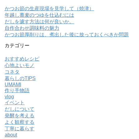
かつお節の生産現場を見学して（焼津）
年越し蕎麦のつゆを仕込むには
だしを濾す方法は何が良いか。
自作合わせ調味料の魅力
かつお節厚削りは、煮出した後に放っておくべきか問題
カテゴリー
おすすめレシピ
心地よいモノ
コネタ
暮らしのTIPS
UMAMI
作り手物語
vlog
イベント
だしについて
発酵を考える
よく観察する
丁寧に暮らす
about