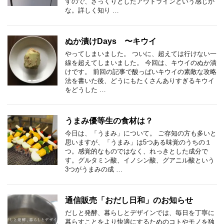
すので、ざっくりとしたアウトラインという感じか
な。詳しく知り …
ぬか漬けDays 〜キウイ
やってしまいました。 ついに、超えては行けない一
線を超えてしまいました。 今回は、キウイのぬか漬
けです。 前回の記事で酸っぱいキウイの素敵な攻略
法を書いた後、どうにもたくさんありすぎるキウイ
をどうした …
うまみ優等生の食材は？
今日は、「うまみ」について。 ご存知の方も多いと
思いますが、「うまみ」は5つある味覚のうちの１
つ。感覚的なものではなく、れっきとした成分で
す。グルタミン酸、イノシン酸、グアニル酸という
3つがうまみの成 …
通信販売「おだし日和」のお知らせ
だしと発酵、暮らしとデザインでは、毎日を丁寧に
暮らすことをより快適にするためのコトやモノを独