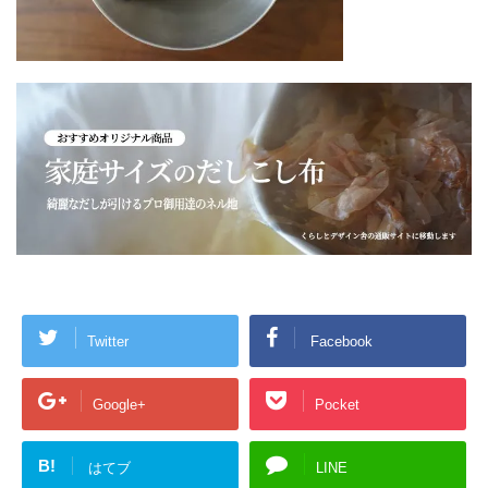
Twitter
Facebook
Google+
Pocket
B!
はてブ
LINE