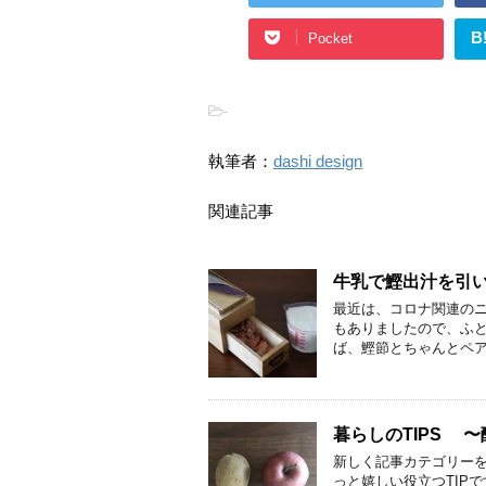
B
Pocket
-
執筆者：
dashi design
関連記事
牛乳で鰹出汁を引
最近は、コロナ関連の
もありましたので、ふ
ば、鰹節とちゃんとペア
暮らしのTIPS 
新しく記事カテゴリーを
っと嬉しい役立つTIP