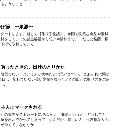
るようなこと …
つぼ節 〜泉源〜
スタートします。題して【作り手物語】。全国で良質な食品や素材
取材をして、その誕生秘話から想いや情熱まで、「だしと発酵、暮
下げて取材していく …
を買ったときの、出汁のとりかた
段買わない！という人が大半だとは思いますが、 まあそれは聞か
今日は、切れていない長い昆布を買ったときの出汁の取り方をご紹
 …
、主人にマークされる
汁の実力がストレートに現れる かけ蕎麦というと、どうしても
物語を思い浮かべてしまって、なんだか、貧しい人、可哀想な人の
が強くて、なかなか …