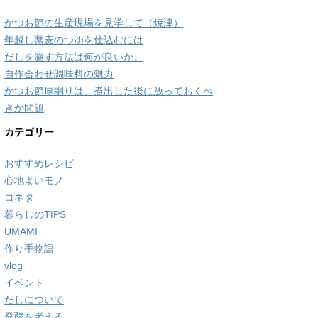
かつお節の生産現場を見学して（焼津）
年越し蕎麦のつゆを仕込むには
だしを濾す方法は何が良いか。
自作合わせ調味料の魅力
かつお節厚削りは、煮出した後に放っておくべ
きか問題
カテゴリー
おすすめレシピ
心地よいモノ
コネタ
暮らしのTIPS
UMAMI
作り手物語
vlog
イベント
だしについて
発酵を考える