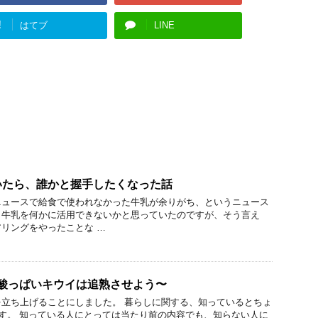
!
はてブ
LINE
いたら、誰かと握手したくなった話
ニュースで給食で使われなかった牛乳が余りがち、というニュース
と牛乳を何かに活用できないかと思っていたのですが、そう言え
リングをやったことな …
〜酸っぱいキウイは追熟させよう〜
立ち上げることにしました。 暮らしに関する、知っているとちょ
です。 知っている人にとっては当たり前の内容でも、知らない人に