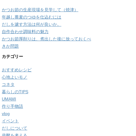
かつお節の生産現場を見学して（焼津）
年越し蕎麦のつゆを仕込むには
だしを濾す方法は何が良いか。
自作合わせ調味料の魅力
かつお節厚削りは、煮出した後に放っておくべ
きか問題
カテゴリー
おすすめレシピ
心地よいモノ
コネタ
暮らしのTIPS
UMAMI
作り手物語
vlog
イベント
だしについて
発酵を考える