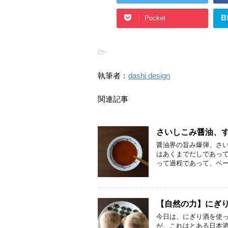
B
Pocket
-
執筆者：
dashi design
関連記事
さいしこみ醤油、
醤油界の旨み爆弾、さい
はあくまでだしであっ
って過程であって、ベー
【自然の力】にぎ
今日は、にぎり酒を使っ
が、これはとある日本酒