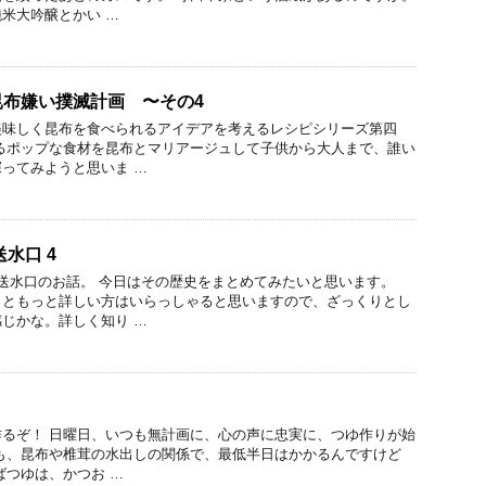
米大吟醸とかい …
布嫌い撲滅計画 〜その4
美味しく昆布を食べられるアイデアを考えるレシピシリーズ第四
るポップな食材を昆布とマリアージュして子供から大人まで、誰い
ってみようと思いま …
水口 4
送水口のお話。 今日はその歴史をまとめてみたいと思います。
っともっと詳しい方はいらっしゃると思いますので、ざっくりとし
じかな。詳しく知り …
るぞ！ 日曜日、いつも無計画に、心の声に忠実に、つゆ作りが始
も、昆布や椎茸の水出しの関係で、最低半日はかかるんですけど
ばつゆは、かつお …