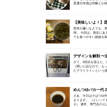
普通日本酒は吟醸とか純
【美味しいよ！】昆
昆布が嫌いな人でも、
弾。 今回は、身近にあ
でも食べやすい路線を探
デザインを解剖 〜送
さて、4回目を迎えた、
（聞いた話なので、も
たアウトラインという感
めんつゆバカ一代 2
さあ、今日はそばつゆ作
まります。 （といって
ネ） 通常、専門店のそ