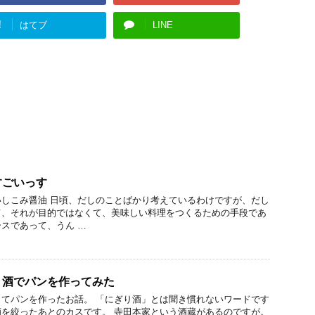
!
はてブ
LINE
すごいっす
しこみ醤油 日頃、だしのことばかり考えているわけですが、だし
て、それが目的ではなくて、美味しい料理をつくるための手段であ
スであって、うん …
り酒でパンを作ってみた
てパンを作ったお話。 「にぎり酒」とは聞き慣れないワードです
を絞ったあとのカスです。 寺田本家という酒蔵があるのですが。