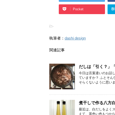
B
Pocket
-
執筆者：
dashi design
関連記事
だしは「引く？」
今日は言葉遣いのお話し
ていますか？ ふとそん
そらくないように思いま
煮干しで作る八方
最近は、白だしをよく
えて、茶色い色もつか