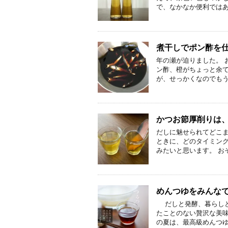
で、なかなか便利ではあ
煮干しでポン酢を
年の瀬が迫りました。 
ン酢、橙がちょっと余
が、せっかくなのでもう
かつお節厚削りは
だしに魅せられてどこま
ときに、どのタイミン
みたいと思います。 お
めんつゆをみんな
だしと発酵、暮らしと
たことのない贅沢な美味
の夏は、最高級めんつゆ