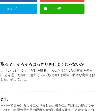
!
はてブ
LINE
「取る？」そろそろはっきりさせようじゃないか
。 「だしを引く」「だしを取る」 あなたはどちらの言葉を使っ
なことを思った時に、意外とその使い分けは曖昧。明確な定義はお
した。そして、 …
白だし
スーパーで見かけるようになりました。確かに、料理に万能につか
ないので、料理の見た目の邪魔をせずに旨味を足すことができるの