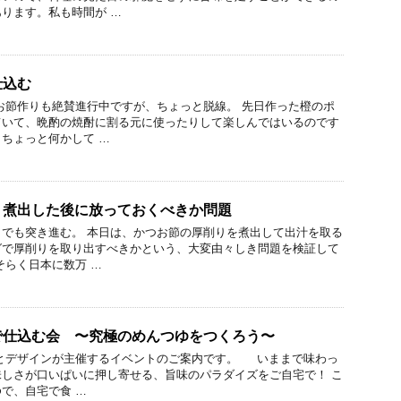
ります。私も時間が …
仕込む
お節作りも絶賛進行中ですが、ちょっと脱線。 先日作った橙のポ
ていて、晩酌の焼酎に割る元に使ったりして楽しんではいるのです
ちょっと何かして …
、煮出した後に放っておくべきか問題
でも突き進む。 本日は、かつお節の厚削りを煮出して出汁を取る
グで厚削りを取り出すべきかという、大変由々しき問題を検証して
そらく日本に数万 …
で仕込む会 〜究極のめんつゆをつくろう〜
デザインが主催するイベントのご案内です。 いままで味わっ
しさが口いぱいに押し寄せる、旨味のパラダイズをご自宅で！ こ
で、自宅で食 …