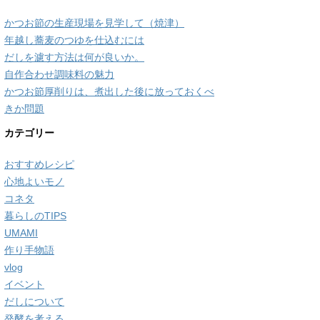
かつお節の生産現場を見学して（焼津）
年越し蕎麦のつゆを仕込むには
だしを濾す方法は何が良いか。
自作合わせ調味料の魅力
かつお節厚削りは、煮出した後に放っておくべ
きか問題
カテゴリー
おすすめレシピ
心地よいモノ
コネタ
暮らしのTIPS
UMAMI
作り手物語
vlog
イベント
だしについて
発酵を考える