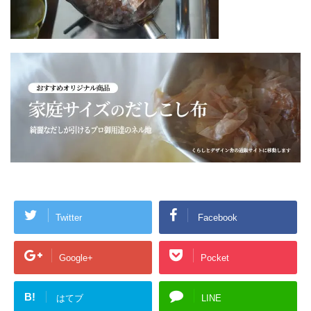
Twitter
Facebook
Google+
Pocket
B!
はてブ
LINE