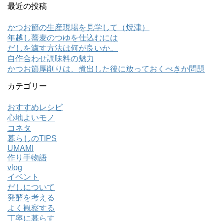
最近の投稿
かつお節の生産現場を見学して（焼津）
年越し蕎麦のつゆを仕込むには
だしを濾す方法は何が良いか。
自作合わせ調味料の魅力
かつお節厚削りは、煮出した後に放っておくべきか問題
カテゴリー
おすすめレシピ
心地よいモノ
コネタ
暮らしのTIPS
UMAMI
作り手物語
vlog
イベント
だしについて
発酵を考える
よく観察する
丁寧に暮らす