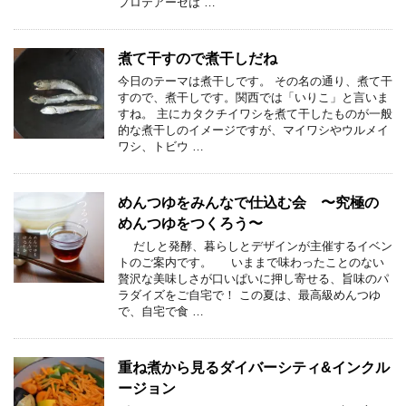
プロテアーゼは …
煮て干すので煮干しだね
今日のテーマは煮干しです。 その名の通り、煮て干
すので、煮干しです。関西では「いりこ」と言いま
すね。 主にカタクチイワシを煮て干したものが一般
的な煮干しのイメージですが、マイワシやウルメイ
ワシ、トビウ …
めんつゆをみんなで仕込む会 〜究極の
めんつゆをつくろう〜
だしと発酵、暮らしとデザインが主催するイベン
トのご案内です。 いままで味わったことのない
贅沢な美味しさが口いぱいに押し寄せる、旨味のパ
ラダイズをご自宅で！ この夏は、最高級めんつゆ
で、自宅で食 …
重ね煮から見るダイバーシティ&インクル
ージョン