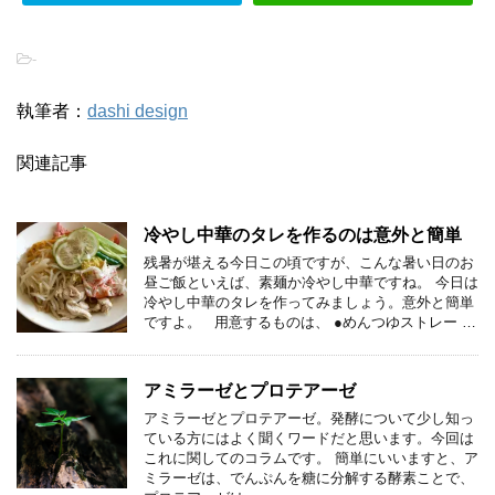
-
執筆者：
dashi design
関連記事
冷やし中華のタレを作るのは意外と簡単
残暑が堪える今日この頃ですが、こんな暑い日のお
昼ご飯といえば、素麺か冷やし中華ですね。 今日は
冷やし中華のタレを作ってみましょう。意外と簡単
ですよ。 用意するものは、 ●めんつゆストレー …
アミラーゼとプロテアーゼ
アミラーゼとプロテアーゼ。発酵について少し知っ
ている方にはよく聞くワードだと思います。今回は
これに関してのコラムです。 簡単にいいますと、ア
ミラーゼは、でんぷんを糖に分解する酵素ことで、