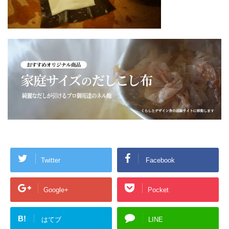
Twitter
Facebook
Google+
Pocket
B!
はてブ
LINE