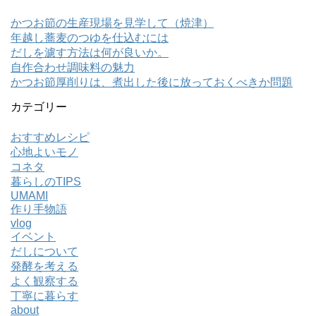
かつお節の生産現場を見学して（焼津）
年越し蕎麦のつゆを仕込むには
だしを濾す方法は何が良いか。
自作合わせ調味料の魅力
かつお節厚削りは、煮出した後に放っておくべきか問題
カテゴリー
おすすめレシピ
心地よいモノ
コネタ
暮らしのTIPS
UMAMI
作り手物語
vlog
イベント
だしについて
発酵を考える
よく観察する
丁寧に暮らす
about