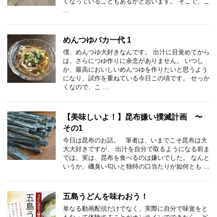
くなっていることもあるかと思います。 そこで、こ
…
めんつゆバカ一代 1
僕、めんつゆ大好きなんです。 出汁に目覚めてから
は、さらにつゆ作りに余念がありません。 いつし
か、最高においしいめんつゆを作りたいと思うよう
になり、試作を重ねている今日この頃です。 せっか
くなので、こ …
【美味しいよ！】昆布嫌い撲滅計画 〜
その1
今日は昆布のお話。 筆者は、いまでこそ昆布は大
大大好きですが、 出汁を自分で取るようになる前ま
では、実は、昆布を食べるのは嫌いでした。 なんと
いうか、磯臭い匂いと独特の口当たりが如何とも …
五島うどんを味わおう！
単なる動画配信だけでなく、実際に自分で味覚をと