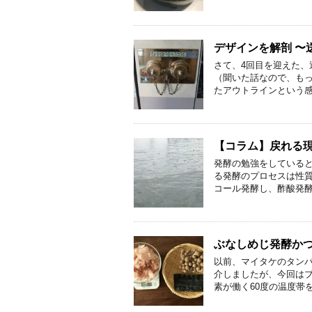
デザインを解剖 〜送
さて、4回目を迎えた、
（聞いた話なので、も
たアウトラインという感
【コラム】戻れる
発酵の勉強をしていると
る発酵のプロセスは性質
コール発酵し、酢酸発酵
ぶなしめじ発酵か
以前、マイタケのタン
介しましたが、今回はブ
素が働く60度の温度帯