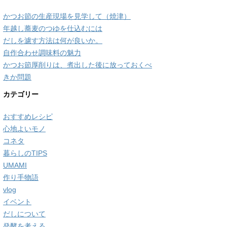
かつお節の生産現場を見学して（焼津）
年越し蕎麦のつゆを仕込むには
だしを濾す方法は何が良いか。
自作合わせ調味料の魅力
かつお節厚削りは、煮出した後に放っておくべ
きか問題
カテゴリー
おすすめレシピ
心地よいモノ
コネタ
暮らしのTIPS
UMAMI
作り手物語
vlog
イベント
だしについて
発酵を考える