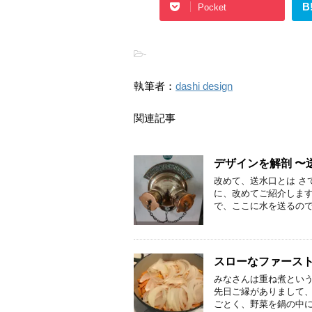
B
Pocket
-
執筆者：
dashi design
関連記事
デザインを解剖 〜送
改めて、送水口とは さ
に、改めてご紹介しま
で、ここに水を送るので
スローなファース
みなさんは重ね煮という
先日ご縁がありまして
ごとく、野菜を鍋の中に