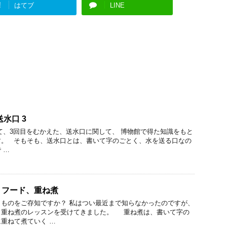
!
はてブ
LINE
水口 3
て、3回目をむかえた、送水口に関して、 博物館で得た知識をもと
す。 そもそも、送水口とは、書いて字のごとく、水を送る口なの
 …
トフード、重ね煮
ものをご存知ですか？ 私はつい最近まで知らなかったのですが、
、重ね煮のレッスンを受けてきました。 重ね煮は、書いて字の
重ねて煮ていく …