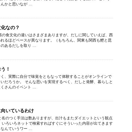
んかと思いなが …
文化なの？
西の食文化の違いはさまざまありますが、だしに関していえば、西
われるほどベースが異なります。（もちろん、関東も関西も鰹と昆
のあるだしを取り …
おう！
なく、実際に自分で味覚をともなって体験することがオンラインで
いだろうか。 そんな思いを実現するべく、だしと発酵、暮らしと
くさんのイベント …
に向いているわけ
と名のつく手法は数ありますが、出汁もまたダイエットという観点
 いろいろネットで検索すればすぐにそういった内容が出てきます
なんていうワー …