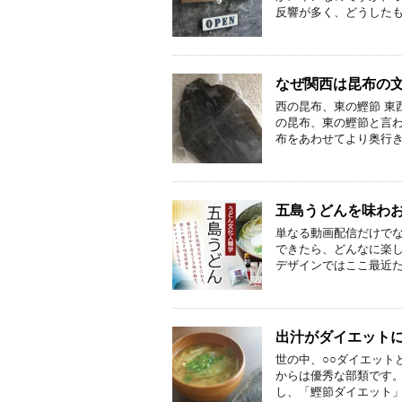
反響が多く、どうしたも
なぜ関西は昆布の
西の昆布、東の鰹節 東
の昆布、東の鰹節と言
布をあわせてより奥行き
五島うどんを味わ
単なる動画配信だけで
できたら、どんなに楽し
デザインではここ最近た
出汁がダイエット
世の中、○○ダイエット
からは優秀な部類です。
し、「鰹節ダイエット」