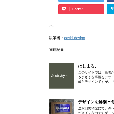
B
Pocket
-
執筆者：
dashi design
関連記事
はじまる、
このサイトでは、筆者が
さまざまな事柄をデザイ
酵とデザインですが、 
デザインを解剖 〜送
送水口博物館にて、深〜
がメインなのですが、 