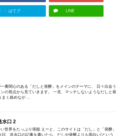
!
はてブ
LINE
一番関心のある「だしと発酵」をメインのテーマに、 日々出会う
ンの視点から見ていきます。 一見、マッチしないようなだしと発
うまく絡めなが …
水口 2
い世界をたっぷり堪能 えーと、このサイトは「だし」と「発酵」
先日、送水口の記事を書いたら、だしや発酵よりも面白い!という