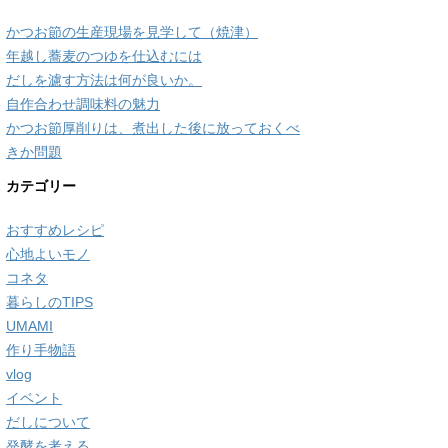
かつお節の生産現場を見学して（焼津）
年越し蕎麦のつゆを仕込むには
だしを濾す方法は何が良いか。
自作合わせ調味料の魅力
かつお節厚削りは、煮出した後に放っておくべ
きか問題
カテゴリー
おすすめレシピ
心地よいモノ
コネタ
暮らしのTIPS
UMAMI
作り手物語
vlog
イベント
だしについて
発酵を考える