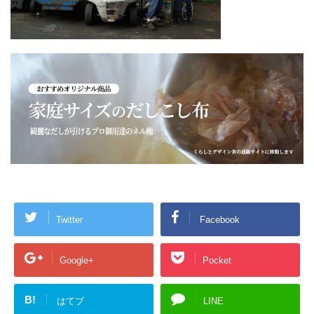
Twitter
Facebook
Google+
Pocket
B!
はてブ
LINE