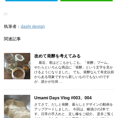
-
執筆者：
dashi design
関連記事
改めて発酵を考えてみる
最近、巷はどこもかしこも、「発酵」ブーム。
やたらといろんな商品に「発酵」という文字を見か
けるようになりました。 でも、発酵なんて有史以前
からある現象ですから新しいものでもないのです
が、誰かが仕掛 …
Umami Days Vlog #003、004
さてさて、だしと発酵、暮らしとデザインの動画を
アップデートしました。 今回は、糠漬けの2本で
す。日常の手入れと、足し糠をご紹介。 是非ご覧く