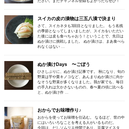
ださい。またチャンネル登録もよかったらぜひ！
スイカの皮の漬物は三五八漬で決まり
さて、スイカネタも3回目となりました。 もう名残
の季節となってしまいましたが、スイカをいただい
た後には皮も食べちゃおう！ということで、先日は
ぬか漬けに挑戦しました。 ぬか漬けは、まあ食べら
れなくはない …
ぬか漬けDays 〜ごぼう
ひさしぶりに、ぬか漬け記事です。 秋になり、旬の
野菜は芋や栗キノコなど、あんまりぬか漬けに向か
なそうな野菜が多くなりました。我が家でも、毎日
の手入れは欠かさないものの、春〜夏の頃に比べる
と、ぬか漬け作 …
おからでお味噌作り♪
おからを使ってお味噌を仕込む。 なるほど、世の中
にはいろいろなことを考える人がいるものだ。
今回は、だしソムリエ仲間であり、豆腐マイスタ