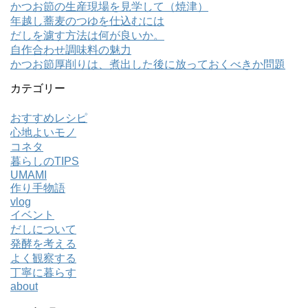
かつお節の生産現場を見学して（焼津）
年越し蕎麦のつゆを仕込むには
だしを濾す方法は何が良いか。
自作合わせ調味料の魅力
かつお節厚削りは、煮出した後に放っておくべきか問題
カテゴリー
おすすめレシピ
心地よいモノ
コネタ
暮らしのTIPS
UMAMI
作り手物語
vlog
イベント
だしについて
発酵を考える
よく観察する
丁寧に暮らす
about