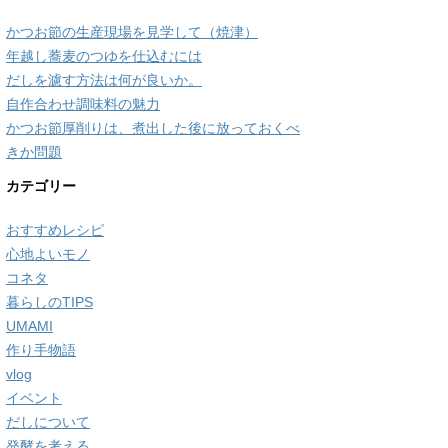
かつお節の生産現場を見学して（焼津）
年越し蕎麦のつゆを仕込むには
だしを濾す方法は何が良いか。
自作合わせ調味料の魅力
かつお節厚削りは、煮出した後に放っておくべ
きか問題
カテゴリー
おすすめレシピ
心地よいモノ
コネタ
暮らしのTIPS
UMAMI
作り手物語
vlog
イベント
だしについて
発酵を考える