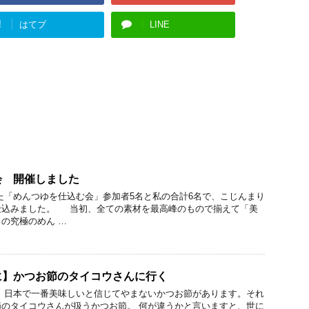
!
はてブ
LINE
会 開催しました
「めんつゆを仕込む会」参加者5名と私の合計6名で、こじんまり
仕込みました。 当初、全ての素材を最高峰のもので揃えて「美
の究極のめん …
に】かつお節のタイコウさんに行く
 日本で一番美味しいと信じてやまないかつお節があります。それ
のタイコウさんが扱うかつお節。 何が違うかと言いますと、世に