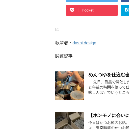
B
Pocket
-
執筆者：
dashi design
関連記事
めんつゆを仕込む
先日、目黒で開催した
と午後の時間を使って
味しんぼ」でいうところ
【ホンモノに会い
今日はかつお節のお話。
は、東京晴海のかつお節