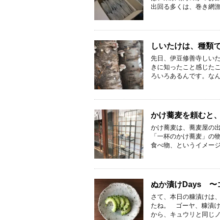
出回る多くは、巻き網漁
しいたけは、種類
先日、伊豆修善寺しいた
きに知ったこと感じた
ろいろあるんです。なん
かけ蕎麦を頼むと
かけ蕎麦は、蕎麦屋の出
「一杯のかけ蕎麦」の
食べ物、というイメージ
ぬか漬けDays 〜
さて、本日の糠漬けは、
たね。 ゴーヤ、糠漬け
から、キュウリと同じノ