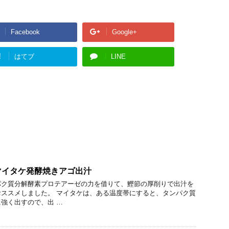
Facebook
Google+
!
はてブ
LINE
マイタケ発酵焼きアゴ出汁
パク質分解酵素プロテアーゼの力を借りて、鰹節の厚削りで出汁を
ススメしました。 マイタケは、ある温度帯にすると、タンパク質
強く出すので、出 …