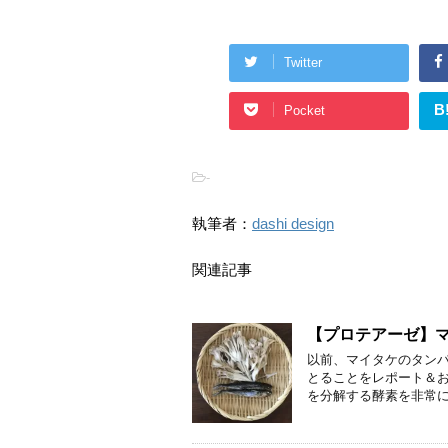
Twitter
B
Pocket
-
執筆者：
dashi design
関連記事
【プロテアーゼ】
以前、マイタケのタン
とることをレポート＆お
を分解する酵素を非常に