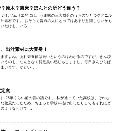
産？原木？菌床？ほんとの所どう違う？
だしソムリエ的には、うま味の三大成分のうちのひとつグアニル
汁素材です。 おそらく普通の人にとってはあまり意識しないかも
いたけも、いろ …
ら、出汁素材に大変身！
りますよね。あれ栄養価は高いというのはわかるのですが、きんぴ
ういうのも、なんとなく貧乏臭い感じもしますし、毎日きんぴらば
まいます。かといっ …
煮定食
） 25年くらい前の昔の話です。 私が通っていた高校は、それな
由な校風だったため、ちょっと学校を抜け出したりしてもそれほど
のようなわけで …