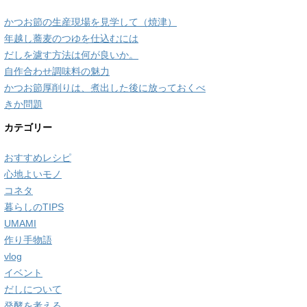
かつお節の生産現場を見学して（焼津）
年越し蕎麦のつゆを仕込むには
だしを濾す方法は何が良いか。
自作合わせ調味料の魅力
かつお節厚削りは、煮出した後に放っておくべ
きか問題
カテゴリー
おすすめレシピ
心地よいモノ
コネタ
暮らしのTIPS
UMAMI
作り手物語
vlog
イベント
だしについて
発酵を考える