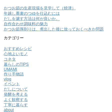
かつお節の生産現場を見学して（焼津）
年越し蕎麦のつゆを仕込むには
だしを濾す方法は何が良いか。
自作合わせ調味料の魅力
かつお節厚削りは、煮出した後に放っておくべきか問題
カテゴリー
おすすめレシピ
心地よいモノ
コネタ
暮らしのTIPS
UMAMI
作り手物語
vlog
イベント
だしについて
発酵を考える
よく観察する
丁寧に暮らす
about