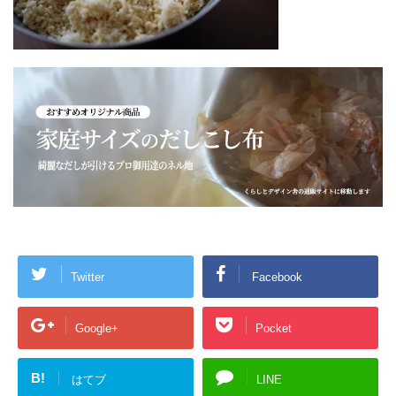
Twitter
Facebook
Google+
Pocket
B!
はてブ
LINE