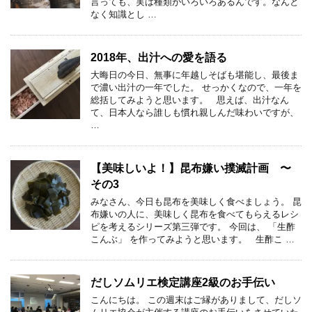
言っても、実は種類がいろいろあるんです。なんと
なく知識とし …
2018年、出汁への愛を語る
大晦日の今日、無事に年越しそばも堪能し、最後ま
で濃い出汁の一年でした。 せっかくなので、一年を
総括してみようと思います。 思えば、出汁なん
て、日本人なら誰しも慣れ親しんだ味わいですが、
…
【美味しいよ！】昆布嫌い撲滅計画 〜
その3
みなさん、今日も昆布を美味しく食べましょう。 昆
布嫌いの人に、美味しく昆布を食べてもらえるレシ
ピを考えるシリーズ第三弾です。 今回は、 「生酢
こんぶ」 を作ってみようと思います。 生酢こ …
だしソムリエ検定講座2級のお手伝い
こんにちは。 この週末はご縁がありまして、だしソ