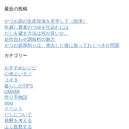
最近の投稿
かつお節の生産現場を見学して（焼津）
年越し蕎麦のつゆを仕込むには
だしを濾す方法は何が良いか。
自作合わせ調味料の魅力
かつお節厚削りは、煮出した後に放っておくべきか問題
カテゴリー
おすすめレシピ
心地よいモノ
コネタ
暮らしのTIPS
UMAMI
作り手物語
vlog
イベント
だしについて
発酵を考える
よく観察する