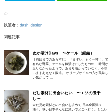
-
執筆者：
dashi design
関連記事
ぬか漬けDays 〜ケール（続編）
【前回までのあらすじ】 「まずい、もう一杯！」で
有名な野菜、ケールを糠漬けにしたものの、 時間が
足りなかったようで、あまり漬かっていなく、不味
いままあえなく敗退。 オリーブオイルの方が美味し
い気がして …
だし素材に出会いたい 〜エソの煮干
し〜
未だ見ぬ素材との出会いを求めて 日本全国津々
浦々。狭い日本そんなに急いでどこへ行く。とはい