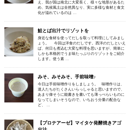
え、我が国は南北に大変長く、様々な地形があるた
め、気候風土は全然異なり、実に多様な食材と食文
化が溢れているのは …
鮭とば出汁でリゾットを
身近な食材を使ってだしを取って料理にしてみまし
ょう。 今回は洋食のだしです。西洋のだしといえ
ば、何日も煮込む大変な料理を思いますが、簡単に
しかも本格的でうま味たっぷりのリゾットをご紹介
します。使う素 …
みそ、みそみそ、手前味噌♪
今日は手前味噌作りをしましょう。 味噌作りは、
達人たちがたくさんいらっしゃると思いますので、
あまり偉そうに能書きを書いても薄っぺらいものに
なってしまいそうなので、いちおう分量の配合な
ど、 …
【プロテアーゼ】マイタケ発酵焼きアゴ
出汁