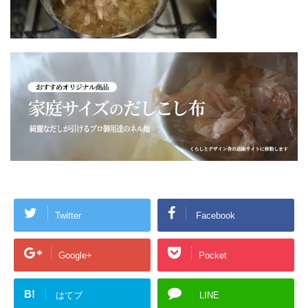
Twitter
Facebook
Google+
Pocket
B!
はてブ
LINE