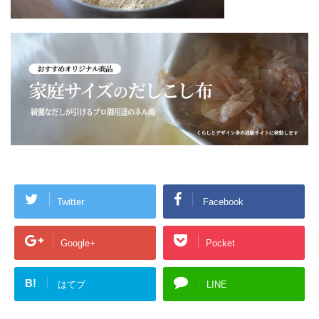
Twitter
Facebook
Google+
Pocket
B!
はてブ
LINE