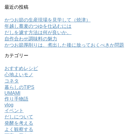
最近の投稿
かつお節の生産現場を見学して（焼津）
年越し蕎麦のつゆを仕込むには
だしを濾す方法は何が良いか。
自作合わせ調味料の魅力
かつお節厚削りは、煮出した後に放っておくべきか問題
カテゴリー
おすすめレシピ
心地よいモノ
コネタ
暮らしのTIPS
UMAMI
作り手物語
vlog
イベント
だしについて
発酵を考える
よく観察する