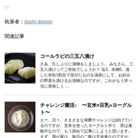
-
執筆者：
dashi design
関連記事
コールラビの三五八漬け
さあ、久しぶりに漬物をしましょう。 みなさん、三
五八漬けってご存知でしょうか？ 塩3、米麹5、蒸
した米8の割合で混ぜたものを漬床にして、お好み
の野菜を漬けるお漬物なのですが、これがもう本っ
当に美味しく …
チャレンジ菌活♪ 〜玄米×豆乳=ヨーグル
ト〜
えー、日々、さまざまな発酵チャレンジは続けてい
るのですが、玄米を使ったヨーグルト作り、実は連
敗中なので、もう諦めて記事にしようと思います。
まず、我が家は、毎日のご飯は玄米食なのですが、