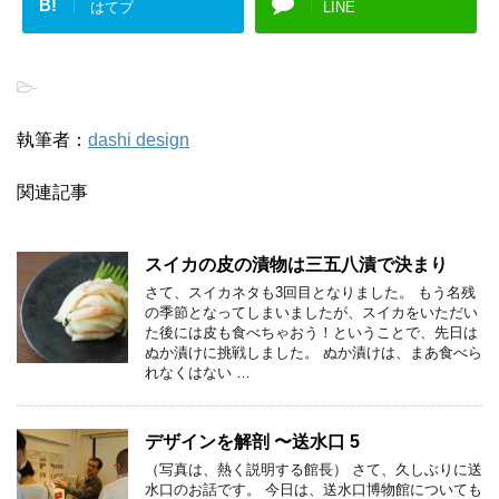
B!
はてブ
LINE
-
執筆者：
dashi design
関連記事
スイカの皮の漬物は三五八漬で決まり
さて、スイカネタも3回目となりました。 もう名残
の季節となってしまいましたが、スイカをいただい
た後には皮も食べちゃおう！ということで、先日は
ぬか漬けに挑戦しました。 ぬか漬けは、まあ食べら
れなくはない …
デザインを解剖 〜送水口 5
（写真は、熱く説明する館長） さて、久しぶりに送
水口のお話です。 今日は、送水口博物館についても