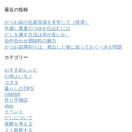
最近の投稿
かつお節の生産現場を見学して（焼津）
年越し蕎麦のつゆを仕込むには
だしを濾す方法は何が良いか。
自作合わせ調味料の魅力
かつお節厚削りは、煮出した後に放っておくべきか問題
カテゴリー
おすすめレシピ
心地よいモノ
コネタ
暮らしのTIPS
UMAMI
作り手物語
vlog
イベント
だしについて
発酵を考える
よく観察する