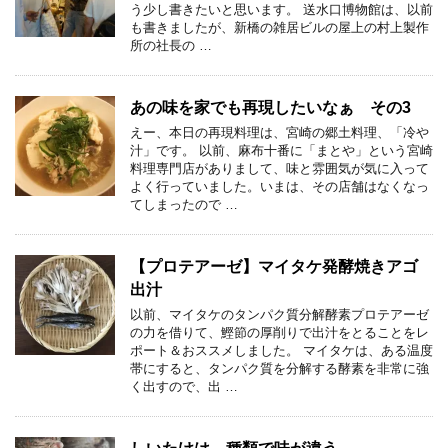
う少し書きたいと思います。 送水口博物館は、以前
も書きましたが、新橋の雑居ビルの屋上の村上製作
所の社長の …
あの味を家でも再現したいなぁ その3
えー、本日の再現料理は、宮崎の郷土料理、「冷や
汁」です。 以前、麻布十番に「まとや」という宮崎
料理専門店がありまして、味と雰囲気が気に入って
よく行っていました。いまは、その店舗はなくなっ
てしまったので …
【プロテアーゼ】マイタケ発酵焼きアゴ
出汁
以前、マイタケのタンパク質分解酵素プロテアーゼ
の力を借りて、鰹節の厚削りで出汁をとることをレ
ポート＆おススメしました。 マイタケは、ある温度
帯にすると、タンパク質を分解する酵素を非常に強
く出すので、出 …