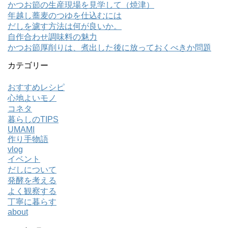
かつお節の生産現場を見学して（焼津）
年越し蕎麦のつゆを仕込むには
だしを濾す方法は何が良いか。
自作合わせ調味料の魅力
かつお節厚削りは、煮出した後に放っておくべきか問題
カテゴリー
おすすめレシピ
心地よいモノ
コネタ
暮らしのTIPS
UMAMI
作り手物語
vlog
イベント
だしについて
発酵を考える
よく観察する
丁寧に暮らす
about