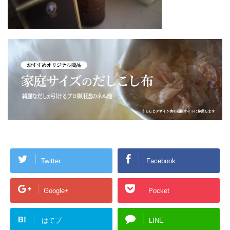
Twitter
Facebook
Google+
Pocket
B!
はてブ
LINE