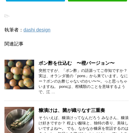
-
執筆者：
dashi design
関連記事
ポン酢を仕込む 〜橙バージョン〜
突然ですが、「ポン酢」の語源ってご存知ですか？
実は、オランダ後の「pons」から来ています。なに
ー？ポンのお酢じゃないのかい〜〜。っと思っちゃ
いますね。 ponsは、柑橘類のことを意味するよう
で、江 …
糠漬けは、菌が織りなす三重奏
そういえば、糠漬けってなんだろう みなさん、糠漬
け好きですか？ 程よい酸味と、独特の香り、美味し
いですよね〜。 でも、なかなか糠床を世話するのは