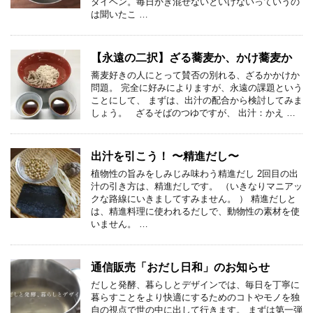
タイヘン。毎日かき混ぜないといけないっていうの
は聞いたこ …
【永遠の二択】ざる蕎麦か、かけ蕎麦か
蕎麦好きの人にとって賛否の別れる、ざるかかけか
問題。 完全に好みによりますが、永遠の課題という
ことにして、 まずは、出汁の配合から検討してみま
しょう。 ざるそばのつゆですが、 出汁：かえ …
出汁を引こう！ 〜精進だし〜
植物性の旨みをしみじみ味わう精進だし 2回目の出
汁の引き方は、精進だしです。 （いきなりマニアッ
クな路線にいきましてすみません。 ） 精進だしと
は、精進料理に使われるだしで、動物性の素材を使
いません。 …
通信販売「おだし日和」のお知らせ
だしと発酵、暮らしとデザインでは、毎日を丁寧に
暮らすことをより快適にするためのコトやモノを独
自の視点で世の中に出して行きます。 まずは第一弾